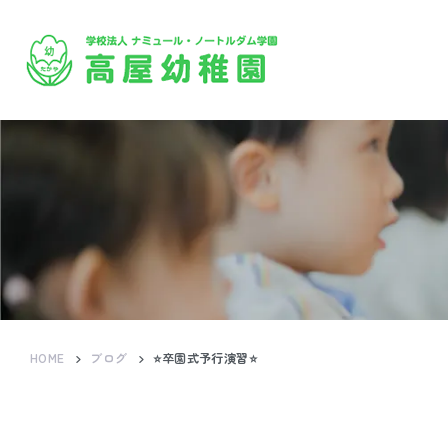
HOME
ブログ
⭐卒園式予行演習⭐